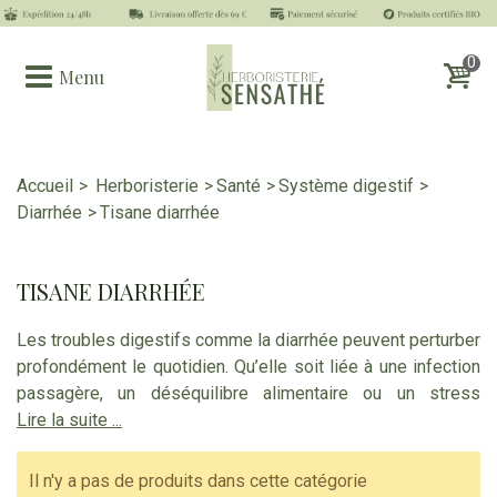
0
Menu
Accueil
>
Herboristerie
>
Santé
>
Système digestif
>
Diarrhée
>
Tisane diarrhée
TISANE DIARRHÉE
Les troubles digestifs comme la diarrhée peuvent perturber
profondément le quotidien. Qu’elle soit liée à une infection
passagère, un déséquilibre alimentaire ou un stress
intestinal, la diarrhée affaiblit l’organisme et déséquilibre le
Lire la suite ...
microbiote. Plutôt que de se tourner vers des traitements
chimiques, de nombreuses personnes privilégient
Il n'y a pas de produits dans cette catégorie