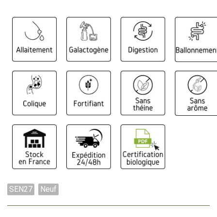
SEN27
Neuf