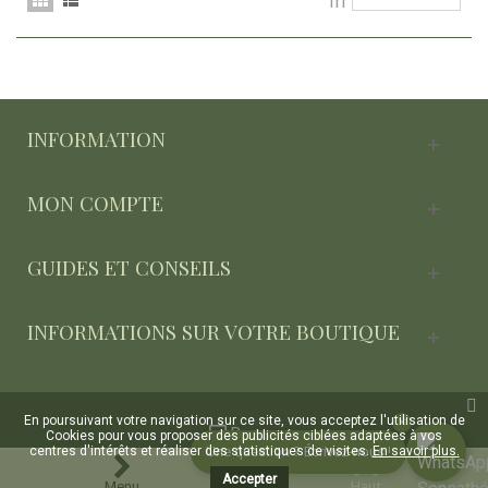
Tri
INFORMATION
MON COMPTE
GUIDES ET CONSEILS
INFORMATIONS SUR VOTRE BOUTIQUE
En poursuivant votre navigation sur ce site, vous acceptez l'utilisation de
✕
Bureau
Cookies pour vous proposer des publicités ciblées adaptées à vos
Une question ? Écrivez-nous !
centres d'intérêts et réaliser des statistiques de visites.
En savoir plus.
Accepter
Menu
Haut